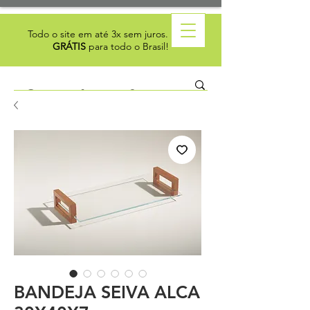
Todo o site em até 3x sem juros. Frete
GRÁTIS
para todo o Brasil!
BANDEJA SEIVA ALCA