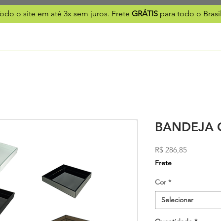
odo o site em até 3x sem juros. Frete
GRÁTIS
para todo o Brasi
BANDEJA 
Preço
R$ 286,85
Frete
Cor
*
Selecionar