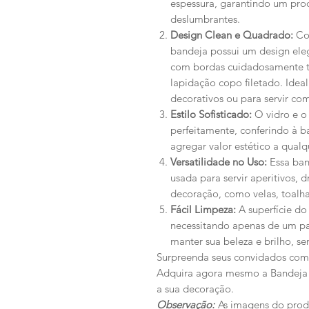
espessura, garantindo um prod
deslumbrantes.
Design Clean e Quadrado:
Com
bandeja possui um design el
com bordas cuidadosamente t
lapidação copo filetado. Idea
decorativos ou para servir com
Estilo Sofisticado:
O vidro e o
perfeitamente, conferindo à ba
agregar valor estético a qual
Versatilidade no Uso:
Essa ban
usada para servir aperitivos, 
decoração, como velas, toalhas
Fácil Limpeza:
A superfície do
necessitando apenas de um p
manter sua beleza e brilho, s
Surpreenda seus convidados com 
Adquira agora mesmo a Bandeja
a sua decoração.
Observação:
As imagens do prod