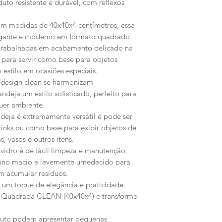
uto resistente e durável, com reflexos
 medidas de 40x40x4 centímetros, essa
egante e moderno em formato quadrado
rabalhadas em acabamento delicado na
l para servir como base para objetos
 estilo em ocasiões especiais.
 design clean se harmonizam
ndeja um estilo sofisticado, perfeito para
quer ambiente.
deja é extremamente versátil e pode ser
drinks ou como base para exibir objetos de
, vasos e outros itens.
 vidro é de fácil limpeza e manutenção,
ano macio e levemente umedecido para
em acumular resíduos.
um toque de elegância e praticidade.
 Quadrada CLEAN (40x40x4) e transforme
uto podem apresentar pequenas