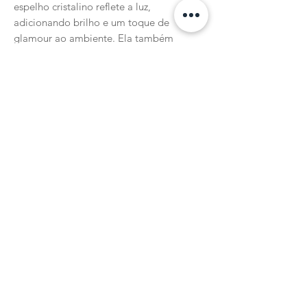
espelho cristalino reflete a luz,
adicionando brilho e um toque de
glamour ao ambiente. Ela também
pode ser um presente incrível para
amigos e familiares que apreciam a
beleza em cada detalhe.
Não perca a chance de adicionar um
toque de brilho e estilo à sua casa!
Transforme sua decoração com um
toque de elegância - peça a sua bandeja
em espelho cristal hoje mesmo!
✨
Oferta sujeita a disponibilidade. As cores
da bandeja podem variar ligeiramente
devido a característica refletiva do
material.
Itens decorativos não acompanham o
produto.