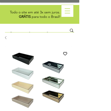
Todo o site em até 3x sem juros. Frete
GRÁTIS
para todo o Brasil!